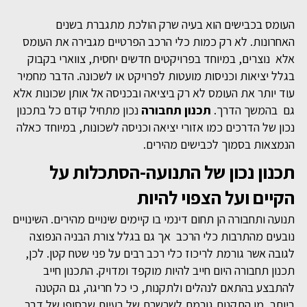
העומס בכבישים הוא בעיה שרק הולכת מתגברת בשנים
האחרונות. לא רק כמות כלי הרכב הפרטיים מגבירה את העומס
אלא נוצרים, במיוחד בפרויקטים חדשים יחסית, צווארי בקבוק
בגלל יציאות וכניסות מועטות לפרויקט או לשכונה. הדבר מחמיר
עוד יותר את העומס לא רק ביציאה ובכניסה אל אותן שכונות אלא
גם בהמשך הדרך.
תכנון תחבורה
נכון מתחיל קודם כל בתכנון
נכון של הדרכים כמו אזורי יציאה וכניסה לשכונות, במיוחד כאלה
הנמצאות בסמוך לכבישים מהירים.
תכנון נכון של התנועה-הסתכלות על
הקיים ועל הצפוי להיות
תנועה ותחבורה הן תחום דינמי בו קיימים שינויים מהירים. השינויים
נובעים מהתרבות כלי הרכב אך גם בגלל צורת הבניה הנפוצה
לגובה אשר גורמת לריכוז כלי רכב רבים על פני שטח קטן. לכן,
תכנון תחבורה היום חייב להיות מוקפד ומדויק. התכנון חייב
להתבצע בהתאם לנהלים ולתקנות, כי כל חריגה, גם הקטנה
ביותר, מן התקנות גורמת לשרשרת של בעיות שבסופו של דבר