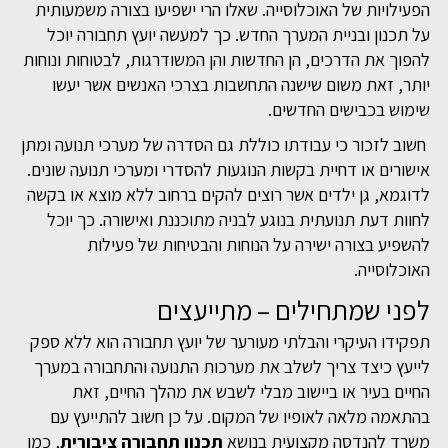
הפעילויות של האוכלוסייה. שאלו הרי ישפיעו בצורה משמעותית
על תכנון ובניית המערך החדש. כך למעשה יועץ תחבורה יוכל
להפוך את הדרכים, הן החדשות והן המשודרגות, לבטוחות ונוחות
יותר, זאת משום שישנה התחשבות בצרכי האנשים אשר יעשו
שימוש בכבישים החדשים.
חשוב לזכור כי עבודתו כוללת גם הסדרה של מערכי תנועה ומתן
אישורים או דחיית בקשות הנוגעות להסדרי ומערכי תנועה שונים.
לדוגמא, גן ילדים אשר רוצים להקים ברחוב ללא מוצא או בקשה
לחוות דעת תנועתית בנוגע לבניה מתוכננת ואישורה. כך יוכל
להשפיע בצורה ישירה על הנוחות והבטיחות של פעילות
האוכלוסייה.
לפני שמתחילים – מתייעצים
תפקידו העיקרי והבלתי מעורער של יועץ תחבורה הוא ללא ספק
לייעץ כיצד צריך לשלב את מערכות התנועה והתחבורה במערך
החיים בעיר או ביישוב מבלי לשבש את מהלך החיים, זאת
בהתאמה מלאה לאופיו של המקום. על כן חשוב להתייעץ עם
משרד להנדסה מקצועית בנושא
תכנון תחבורה ציבורית
, כמו