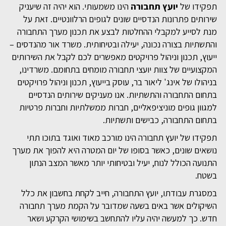
תפקידו של
יועץ תחבורה
הינו משמעותי. הוא יהיה זה שיעניק
שירותים פתרונות הנדסיים שונים לגופים הרלוונטיים. זאת על
מנת לסייע למקבלי ההחלטות לבצע את תכנון מערך התחבורה
והתשתיות בצורה נכונה, יעילה ובטיחותית. משרד אור מהנדסים –
ייעוץ, תכנון וניהול פרויקטים מאפשרים לכם לקבל את השירותים
המקצועיים של צוות יועצי תחבורה מומחים בתחומם. משרדינו,
בניהולו של אינג' ליאור בר, עוסק בייעוץ, תכנון וניהול פרויקטים
בתחום התחבורה והתשתיות. אנו מעניקים שירותים הנדסיים
למגוון גופים מוניציפאליים, חברות ממשלתיות וחברות פרטיות
בתחום התחבורה, כבישים ותשתיות.
תפקידו של יועץ תחבורה הינו מורכב מאוד ואוגד בתוכו תתי
נושאים שונים, כאשר בסופו של יום המטרה היא להפוך את מערך
התנועה הכולל לנוח, יעיל ובטיחותי יותר מאשר המצב הנתון
בשטח.
במסגרת עבודתו, יועץ התחבורה, חייב לקחת בחשבון את כלל
השיקולים אשר באים בשעה שמדובר על הקמת מערך תחבורה
חדש. כך למעשה יהיה עליו להתחשב בשימושי הקרקע ושאר